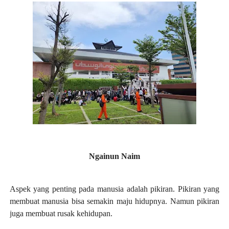
Ngainun Naim
Aspek yang penting pada manusia adalah pikiran. Pikiran yang
membuat manusia bisa semakin maju hidupnya. Namun pikiran
juga membuat rusak kehidupan.