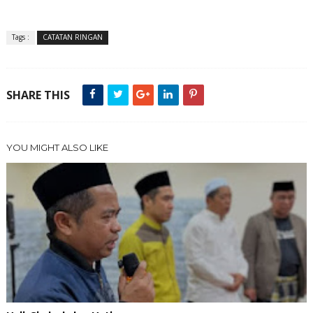
Tags :
CATATAN RINGAN
SHARE THIS
YOU MIGHT ALSO LIKE