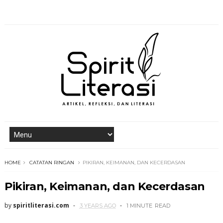
HOME
CATATAN RINGAN
PIKIRAN, KEIMANAN, DAN KECERDASAN
Pikiran, Keimanan, dan Kecerdasan
by
spiritliterasi.com
3 YEARS AGO
1 MINUTE
READ