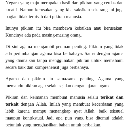
Negara yang maju merupakan hasil dari pikiran yang cerdas dan
kreatif. Namun kerusakan yang kita saksikan sekarang ini juga
bagian tidak terpisah dari pikiran manusia.
Intinya pikiran itu bisa membawa kebaikan atau kerusakan.
Kuncinya ada pada masing-masing orang.
Di sini agama mengambil peranan penting. Pikiran yang tidak
ada pertimbangan agama bisa berbahaya. Sama dengan agama
yang diamalkan tanpa menggunakan pikiran untuk memahami
secara baik dan komprehensif juga berbahaya.
Agama dan pikiran itu sama-sama penting. Agama yang
memandu pikiran agar selalu sejalan dengan ajaran agama.
Pikiran dan keimanan membuat manusia selalu
terikat dan
terkait
dengan Allah. Inilah yang membuat kecerdasan yang
lebih karena mampu menangkap ayat Allah, baik tekstual
maupun kontrkstual. Jadi apa pun yang bisa ditemui adalah
petunjuk yang menghasilkan bahan untuk perbaikan.