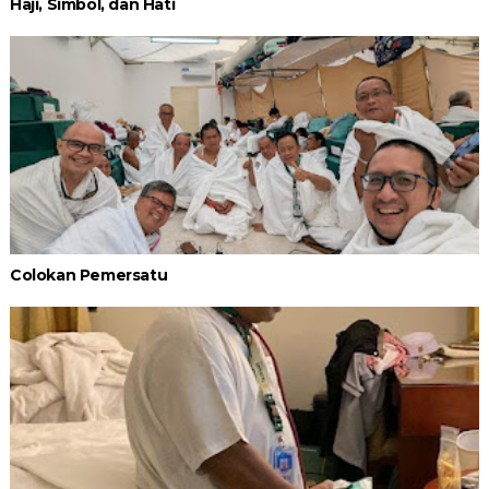
Haji, Simbol, dan Hati
Colokan Pemersatu