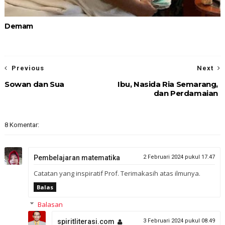
Demam
Previous
Next
Sowan dan Sua
Ibu, Nasida Ria Semarang,
dan Perdamaian
8 Komentar:
Pembelajaran matematika
2 Februari 2024 pukul 17.47
Catatan yang inspiratif Prof. Terimakasih atas ilmunya.
Balas
Balasan
spiritliterasi.com
3 Februari 2024 pukul 08.49