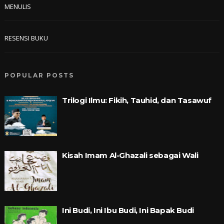
MENULIS
RESENSI BUKU
POPULAR POSTS
Trilogi Ilmu: Fikih, Tauhid, dan Tasawuf
Kisah Imam Al-Ghazali sebagai Wali
Ini Budi, Ini Ibu Budi, Ini Bapak Budi