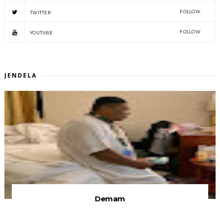
FOLLOW
TWITTER
FOLLOW
YOUTUBE
JENDELA
Demam