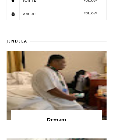
FOLLOW
TWITTER
FOLLOW
YOUTUBE
JENDELA
Demam