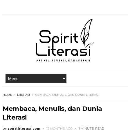
HOME
LITERASI
MEMBACA, MENULIS, DAN DUNIA LITERASI
Membaca, Menulis, dan Dunia
Literasi
by
spiritliterasi.com
12 MONTHS AGO
1 MINUTE
READ