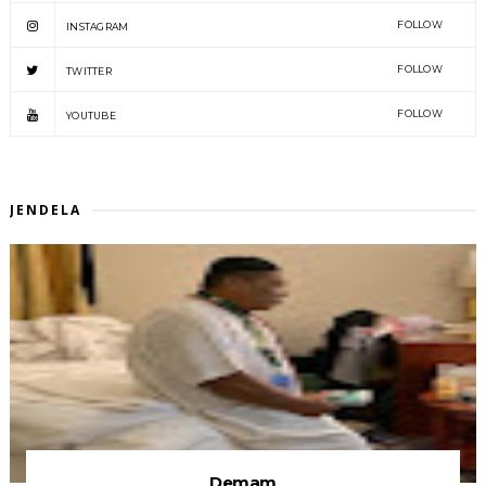
FOLLOW
INSTAGRAM
FOLLOW
TWITTER
FOLLOW
YOUTUBE
JENDELA
Demam